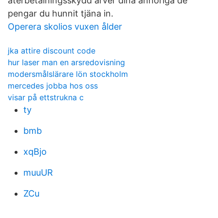
återbetalningsskydd ärver dina anhöriga de
pengar du hunnit tjäna in.
Operera skolios vuxen ålder
jka attire discount code
hur laser man en arsredovisning
modersmålslärare lön stockholm
mercedes jobba hos oss
visar på ettstrukna c
ty
bmb
xqBjo
muuUR
ZCu