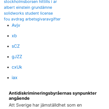
stockholmsborsen hittills i ar
albert einstein grundämne
solidworks student license
fou avdrag arbetsgivaravgifter
Avjv
xb
sCZ
gJZZ
cxUk
iax
Antidiskrimineringsbyråernas synpunkter
angående
Att Sverige har jämställdhet som en