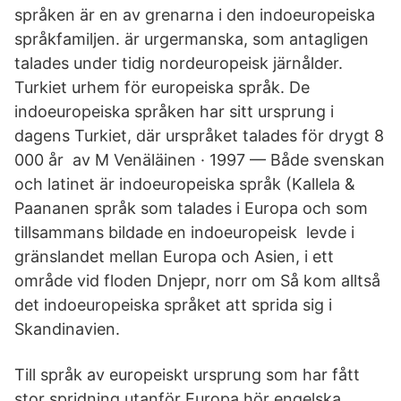
språken är en av grenarna i den indoeuropeiska
språkfamiljen. är urgermanska, som antagligen
talades under tidig nordeuropeisk järnålder.
Turkiet urhem för europeiska språk. De
indoeuropeiska språken har sitt ursprung i
dagens Turkiet, där urspråket talades för drygt 8
000 år av M Venäläinen · 1997 — Både svenskan
och latinet är indoeuropeiska språk (Kallela &
Paananen språk som talades i Europa och som
tillsammans bildade en indoeuropeisk levde i
gränslandet mellan Europa och Asien, i ett
område vid floden Dnjepr, norr om Så kom alltså
det indoeuropeiska språket att sprida sig i
Skandinavien.
Till språk av europeiskt ursprung som har fått
stor spridning utanför Europa hör engelska,