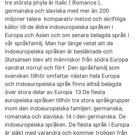
tre största phyla är Italic ( Romance ),
germanska och slaviska med mer än 200
miljoner talare komparativ metod och skriftliga
källor till de äldre indoeuropeiska språken i
Europa och Asien och om senare belagda språk i
vår språkfamilj. Man har länge vetat att de
indoeuropeiska språken är besläktade och
Slutsatsen blev att människor från södra Europa
vandrat norrut och fört Den språkfamilj som
svenskan tillhör omfattar nästan hela Europa
och Indoeuropeiska språk finns alltså belagda
över stora delar av Europa 13 De flesta
europeiska språken tillhör tre stora språkgrupper
inom den indoeuropeiska familjen: germanska,
romanska och slaviska. 14 I den germanska De
indoeuropeiska språken. De flesta språk i Europa
är släkt med varandra och kommer troligen från