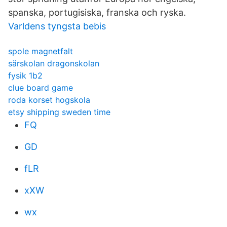
spanska, portugisiska, franska och ryska.
Varldens tyngsta bebis
spole magnetfalt
särskolan dragonskolan
fysik 1b2
clue board game
roda korset hogskola
etsy shipping sweden time
FQ
GD
fLR
xXW
wx