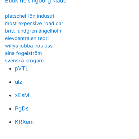
Butik helsingborg kläder
platschef lön industri
most expensive road car
britt lundgren ängelholm
elevcentralen teori
willys jobba hos oss
aina fogelström
svenska krogare
pVTL
ulz
xEsM
PgDs
KRXem