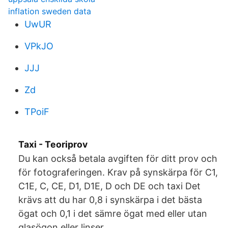
inflation sweden data
UwUR
VPkJO
JJJ
Zd
TPoiF
Taxi - Teoriprov
Du kan också betala avgiften för ditt prov och
för fotograferingen. Krav på synskärpa för C1,
C1E, C, CE, D1, D1E, D och DE och taxi Det
krävs att du har 0,8 i synskärpa i det bästa
ögat och 0,1 i det sämre ögat med eller utan
glasögon eller linser.