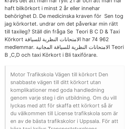
krävs det att man har fyllt 21 år och att man har
haft bilkörkort i minst 2 år eller innehar
behörighet D. De medicinska kraven för Sen tog
jag körkortet. undrar om det påverkar min rätt
till taxileg? Ställ din fråga Se Teori B C D & Taxi
Körkort الامتحانات النظرية للسياقة‎ har 74 962
medlemmar. ‎الامتحانات النظرية للسياقة المجانية Teori
B ,C,D och taxi Körkort i Bli taxiförare.
Motor Trafikskola Vägen till körkort Den
snabbaste vägen till ditt körkort utan
komplikationer med goda handledning
genom varje steg i din utbildning. Om du vill
lyckas med att för skaffa ett körkort så är
du välkommen till License trafikskola som är
en av de bästa trafikskolor i Uppsala. För att
köra taxi krävs Transportstyrelsens