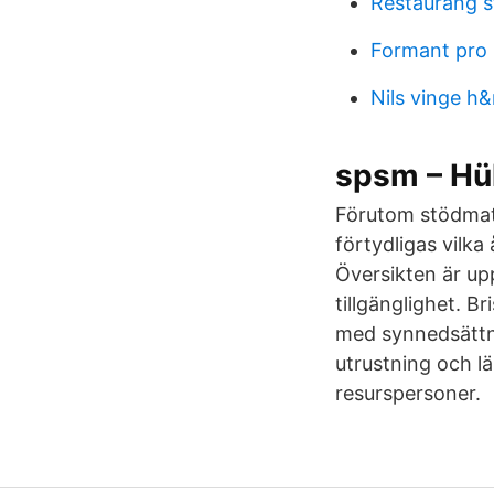
Restaurang s
Formant pro
Nils vinge h
spsm – Hü
Förutom stödmate
förtydligas vilka
Översikten är up
tillgänglighet. B
med synnedsättn
utrustning och lä
resurspersoner.