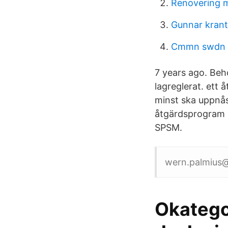
Renovering 
Gunnar krant
Cmmn swdn s
7 years ago. Beh
lagreglerat. ett
minst ska uppnås
åtgärdsprogram syf
SPSM.
wern.palmius
Okatego