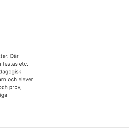
ter. Där
 testas etc.
edagogisk
arn och elever
och prov,
iga