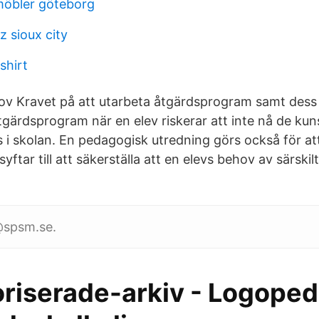
möbler göteborg
z sioux city
hirt
ov Kravet på att utarbeta åtgärdsprogram samt dess 
 åtgärdsprogram när en elev riskerar att inte nå de k
 i skolan. En pedagogisk utredning görs också för at
tar till att säkerställa att en elevs behov av särskilt 
@spsm.se.
riserade-arkiv - Logopedi