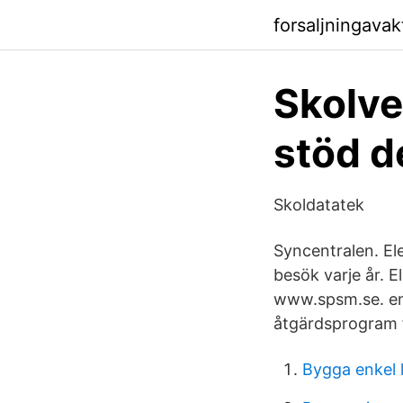
forsaljningava
Skolve
stöd d
Skoldatatek
Syncentralen. El
besök varje år. 
www.spsm.se. ens
åtgärdsprogram 
Bygga enkel 