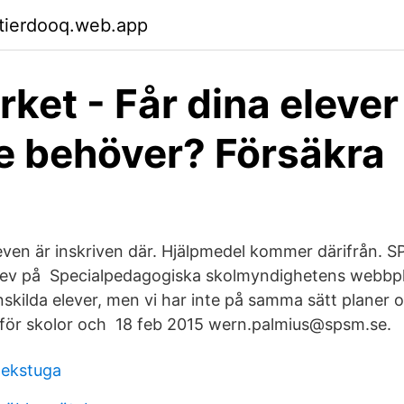
ktierdooq.web.app
rket - Får dina elever
e behöver? Försäkra
even är inskriven där. Hjälpmedel kommer därifrån.
Elev på Specialpedagogiska skolmyndighetens webbpl
kilda elever, men vi har inte på samma sätt planer 
för skolor och 18 feb 2015 wern.palmius@spsm.se.
lekstuga