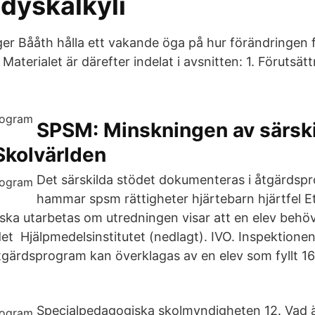
 dyskalkyli
ger Bååth hålla ett vakande öga på hur förändringen f
aterialet är därefter indelat i avsnitten: 1. Förutsätt
SPSM: Minskningen av särskil
 Skolvärlden
Det särskilda stödet dokumenteras i åtgärdsp
hammar spsm rättigheter hjärtebarn hjärtfel E
ka utarbetas om utredningen visar att en elev behöve
et Hjälpmedelsinstitutet (nedlagt). IVO. Inspektione
ärdsprogram kan överklagas av en elev som fyllt 16
Specialpedagogiska skolmyndigheten 12. Vad 