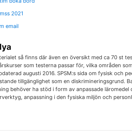
tim boka bord
 mss 2021
&m email
lya
rialet så finns där även en översikt med ca 70 st tes
 årskurser som testerna passar för, vilka områden som
pdaterad augusti 2016. SPSM:s sida om fysisk och p
ristande tillgänglighet som en diskrimineringsgrund. B
ing behöver ha stöd i form av anpassade läromedel 
rverktyg, anpassning i den fysiska miljön och personl