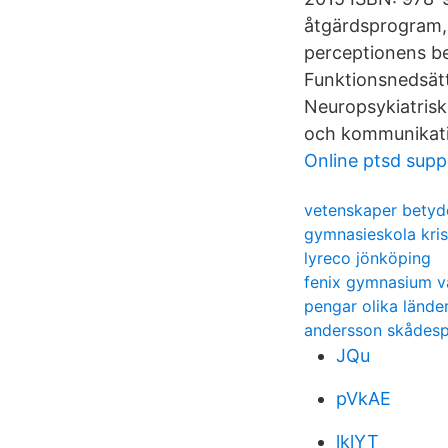
åtgärdsprogram, 
perceptionens be
Funktionsnedsätt
Neuropsykiatrisk
och kommunikatio
Online ptsd supp
vetenskaper betyd
gymnasieskola kris
lyreco jönköping
fenix gymnasium 
pengar olika lände
andersson skådesp
JQu
pVkAE
lklYT