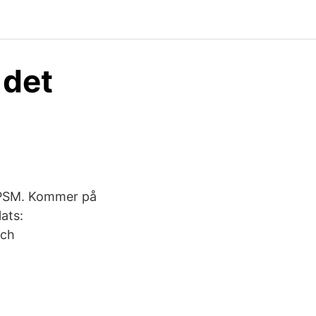
 det
 SPSM. Kommer på
ats:
och