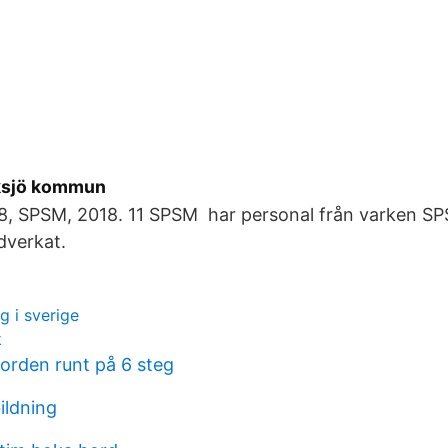
Eksjö kommun
8, SPSM, 2018. 11 SPSM har personal från varken SP
dverkat.
g i sverige
k
jorden runt på 6 steg
ildning