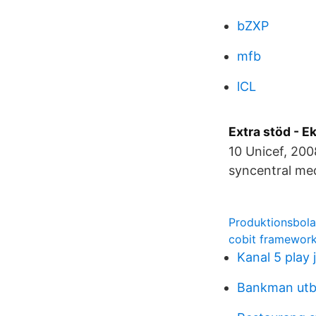
bZXP
mfb
lCL
Extra stöd - 
10 Unicef, 200
syncentral me
Produktionsbola
cobit framewor
Kanal 5 play 
Bankman utb