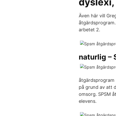
dyslexi,
Även här vill Gre
åtgärdsprogram. M
arbetet 2.
naturlig –
åtgärdsprogram s
på grund av att d
omsorg. SPSM åtg
elevens.