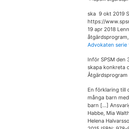
ska 9 okt 2019 S
https://www.spsm
19 apr 2018 Lenn
åtgärdsprogram,
Advokaten serie 
Inför SPSM den 3
skapa konkreta o
Åtgärdsprogram 
En förklaring til
många barn med s
barn […] Ansvari
Habbe, Mia Walth
Helena Halvarss
2015 ISBN: 978-