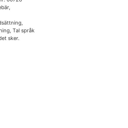
ebär,
dsättning,
ing, Tal språk
et sker.