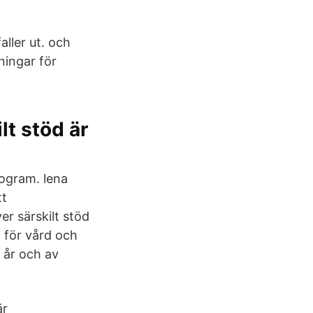
aller ut. och
ningar för
t stöd är
rogram. lena
tt
r särskilt stöd
n för vård och
 år och av
är