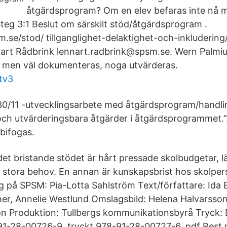
åtgärdsprogram? Om en elev befaras inte nå m
teg 3:1 Beslut om särskilt stöd/åtgärdsprogram .
.se/stod/ tillganglighet-delaktighet-och-inkludering/
art Rådbrink lennart.radbrink@spsm.se. Wern Palmiu
 men väl dokumenteras, noga utvärderas.
tv3
0/11 -utvecklingsarbete med åtgärdsprogram/handlin
ch utvärderingsbara åtgärder i åtgärdsprogrammet.”
bifogas.
l det bristande stödet är hårt pressade skolbudgetar, l
tora behov. En annan är kunskapsbrist hos skolpers
g på SPSM: Pia-Lotta Sahlström Text/författare: Ida 
er, Annelie Westlund Omslagsbild: Helena Halvarsson I
on Produktion: Tullbergs kommunikationsbyrå Tryck:
91-28-00726-9, tryckt 978-91-28-00727-6, pdf Best.