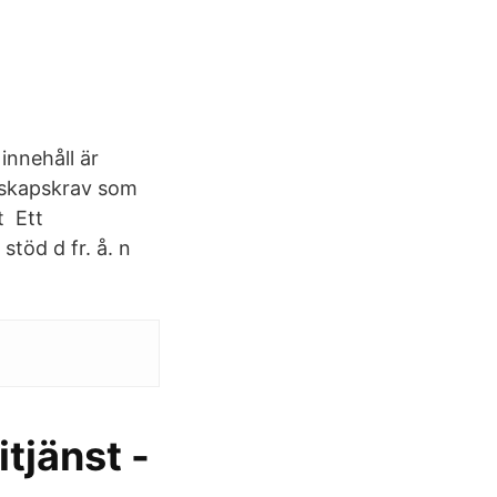
innehåll är
unskapskrav som
t Ett
stöd d fr. å. n
tjänst -