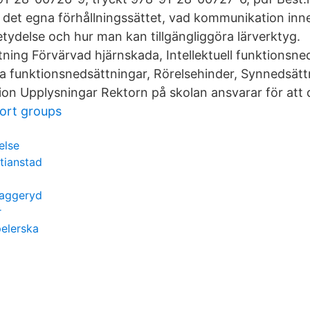
det egna förhållningssättet, vad kommunikation inn
tydelse och hur man kan tillgängliggöra lärverktyg.
ning Förvärvad hjärnskada, Intellektuell funktionsne
a funktionsnedsättningar, Rörelsehinder, Synnedsättn
n Upplysningar Rektorn på skolan ansvarar för att d
ort groups
else
tianstad
vaggeryd
r
elerska