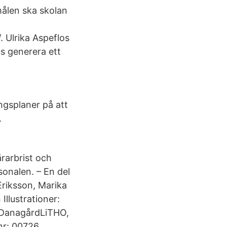
ålen ska skolan
. Ulrika Aspeflos
s generera ett
gsplaner på att
.
ärarbrist och
onalen. – En del
Eriksson, Marika
llustrationer:
 DanagårdLiTHO,
nr: 00726