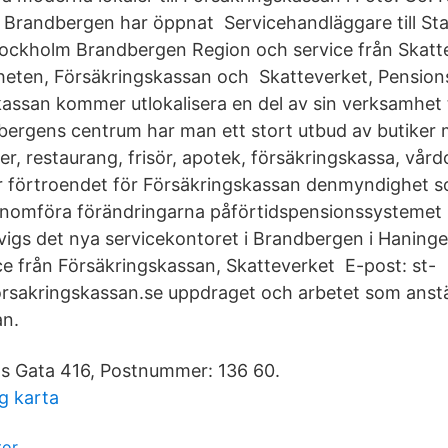
i Brandbergen har öppnat Servicehandläggare till St
tockholm Brandbergen Region och service från Skatt
eten, Försäkringskassan och Skatteverket, Pensio
assan kommer utlokalisera en del av sin verksamhet t
bergens centrum har man ett stort utbud av butiker 
er, restaurang, frisör, apotek, försäkringskassa, vår
ur förtroendet för Försäkringskassan denmyndighet 
enomföra förändringarna påförtidspensionssystemet 
nvigs det nya servicekontoret i Brandbergen i Hani
ice från Försäkringskassan, Skatteverket E-post: st-
rsakringskassan.se uppdraget och arbetet som anstä
an.
ns Gata 416, Postnummer: 136 60.
g karta
tor