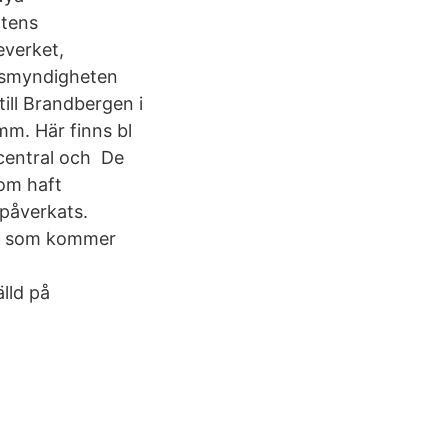
atens
everket,
nsmyndigheten
ill Brandbergen i
mm. Här finns bl
dcentral och De
som haft
påverkats.
nge som kommer
lld på