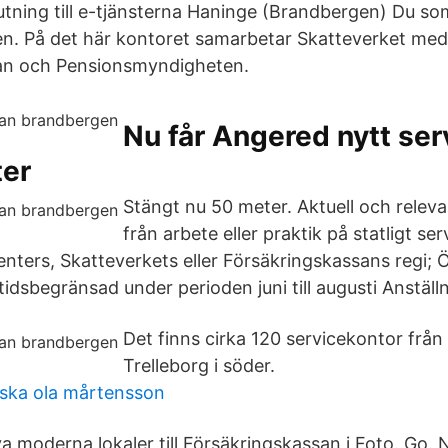
tning till e-tjänsterna Haninge (Brandbergen) Du som 
n. På det här kontoret samarbetar Skatteverket med
an och Pensionsmyndigheten.
Nu får Angered nytt ser
er
Stängt nu 50 meter. Aktuell och relev
från arbete eller praktik på statligt ser
nters, Skatteverkets eller Försäkringskassans regi; Ö
tidsbegränsad under perioden juni till augusti Anstäl
Det finns cirka 120 servicekontor från K
Trelleborg i söder.
riska ola mårtensson
a moderna lokaler till Försäkringskassan i Foto. Go. 