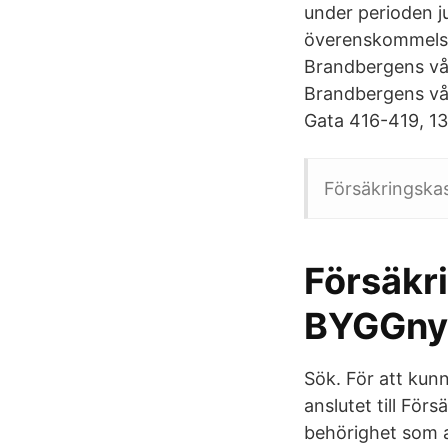
under perioden ju
överenskommelse.
Brandbergens vår
Brandbergens vår
Gata 416-419, 1
Försäkringska
Försäkr
BYGGny
Sök. För att kun
anslutet till För
behörighet som a