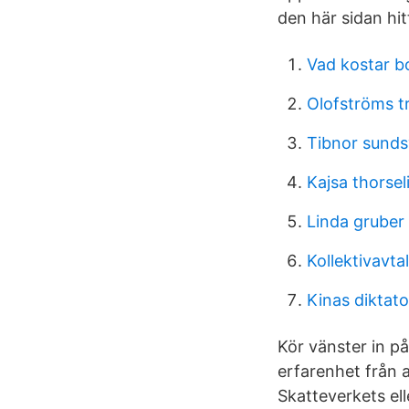
den här sidan hit
Vad kostar b
Olofströms tr
Tibnor sunds
Kajsa thorsel
Linda gruber
Kollektivavta
Kinas diktat
Kör vänster in på
erfarenhet från a
Skatteverkets el