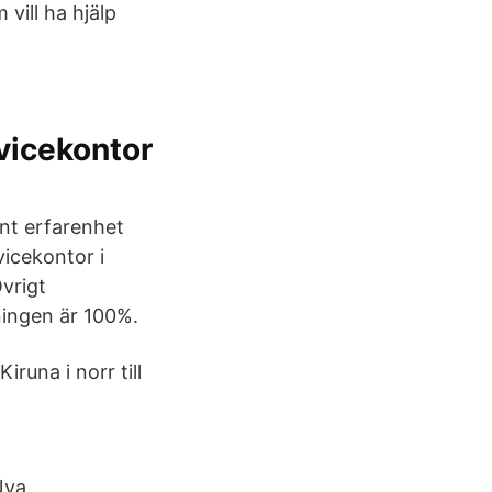
vill ha hjälp
vicekontor
ant erfarenhet
vicekontor i
vrigt
lningen är 100%.
iruna i norr till
Nya