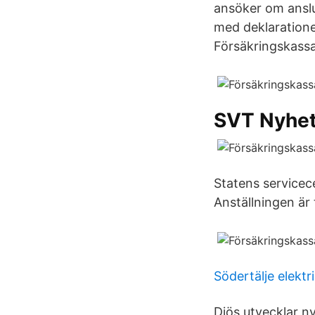
ansöker om anslu
med deklaratione
Försäkringskass
SVT Nyhet
Statens servicece
Anställningen är 
Södertälje elekt
Diös utvecklar ny