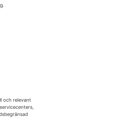
g.
l och relevant
 servicecenters,
tidsbegränsad