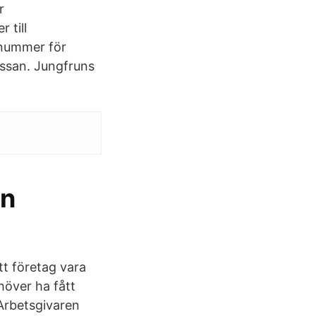
r
 till
nnummer för
assan. Jungfruns
en
tt företag vara
höver ha fått
Arbetsgivaren