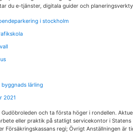
tar du e-tjänster, digitala guider och planeringsverkty
oendeparkering i stockholm
afikskola
vall
ius
l byggnads lärling
or 2021
 Gudöbroleden och ta första höger i rondellen. Aktuel
rbete eller praktik på statligt servicekontor i Statens
ler Försäkringskassans regi; Övrigt Anställningen är 