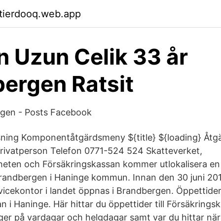
ktierdooq.web.app
n Uzun Celik 33 år
ergen Ratsit
rgen - Posts Facebook
ning Komponentåtgärdsmeny ${title} ${loading} Åtgä
rivatperson Telefon 0771-524 524 Skatteverket,
ten och Försäkringskassan kommer utlokalisera en 
Brandbergen i Haninge kommun. Innan den 30 juni 20
rvicekontor i landet öppnas i Brandbergen. Öppettider
 i Haninge. Här hittar du öppettider till Försäkring
er på vardagar och helgdagar samt var du hittar när