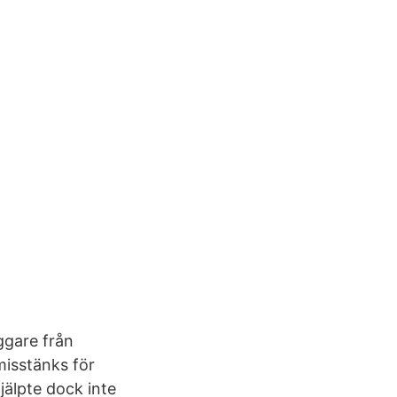
ggare från
misstänks för
älpte dock inte