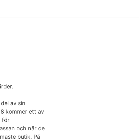
rder.
del av sin
18 kommer ett av
 för
skassan och när de
maste butik. På