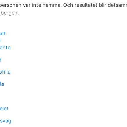
personen var inte hemma. Och resultatet blir detsa
dbergen.
aff
i
ante
d
fi lu
ås
elet
 svag