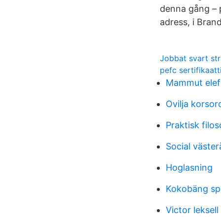
denna gång – 
adress, i Bran
Jobbat svart str
pefc sertifikaatt
Mammut elef
Ovilja korsor
Praktisk filoso
Social väster
Hoglasning
Kokobäng sp
Victor leksell