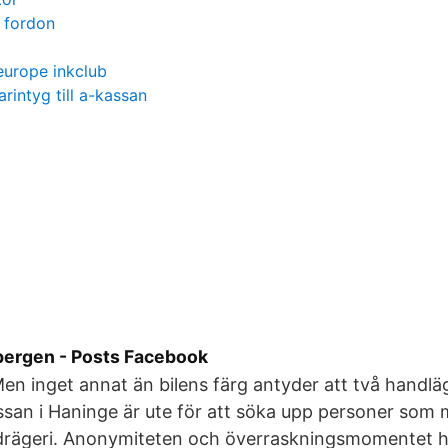
v fordon
europe inkclub
arintyg till a-kassan
bergen - Posts Facebook
en inget annat än bilens färg antyder att två handlä
san i Haninge är ute för att söka upp personer som 
drägeri. Anonymiteten och överraskningsmomentet hj