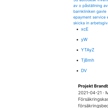
av o påställning a
barnkliniken gavle
epayment service 
skicka in arbetsgiv
xcE
yW
YTAyZ
TjBmh
DV
Projekt Brand
2021-04-21 · M
Försäkringskas
försäkringsbe