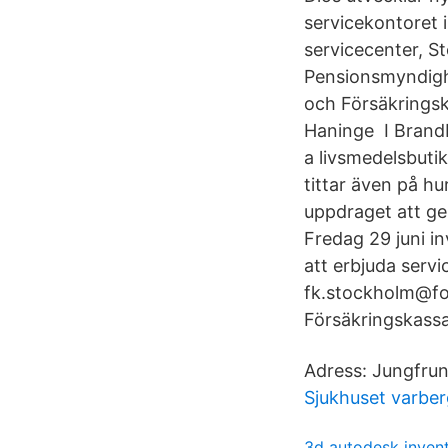
servicekontoret 
servicecenter, S
Pensionsmyndigh
och Försäkringsk
H​aninge I Brand
a livsmedelsbutik
tittar även på h
uppdraget att g
Fredag 29 juni i
att erbjuda serv
fk.stockholm@fo
Försäkringskass
Adress: Jungfru
Sjukhuset varber
3d autodesk inven