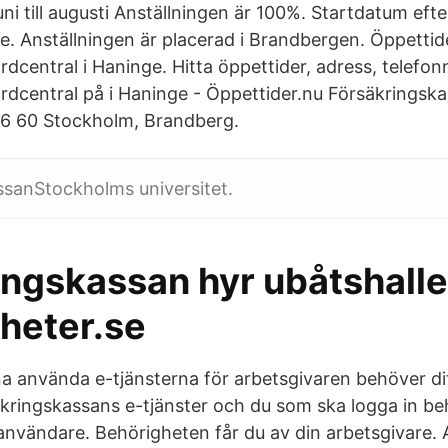
ni till augusti Anställningen är 100%. Startdatum efte
 Anställningen är placerad i Brandbergen. Öppettider
dcentral i Haninge. Hitta öppettider, adress, telefo
dcentral på i Haninge - Öppettider.nu Försäkringsk
36 60 Stockholm, Brandberg.
ssanStockholms universitet.
ingskassan hyr ubåtshall
heter.se
na använda e-tjänsterna för arbetsgivaren behöver di
säkringskassans e-tjänster och du som ska logga in be
nvändare. Behörigheten får du av din arbetsgivare. 