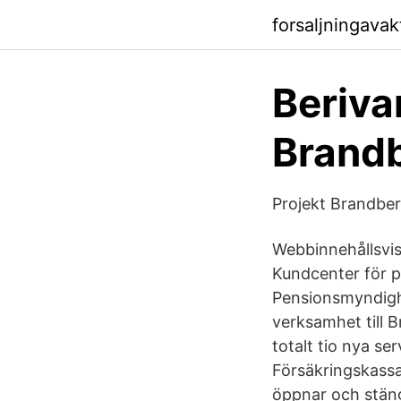
forsaljningava
Beriva
Brandb
Projekt Brandbe
Webbinnehållsvis
Kundcenter för p
Pensionsmyndighe
verksamhet till 
totalt tio nya se
Försäkringskassan
öppnar och stäng