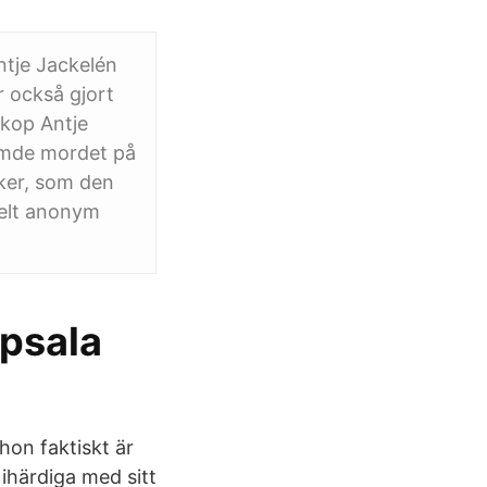
ntje Jackelén
r också gjort
skop Antje
dömde mordet på
ker, som den
helt anonym
ppsala
hon faktiskt är
ihärdiga med sitt