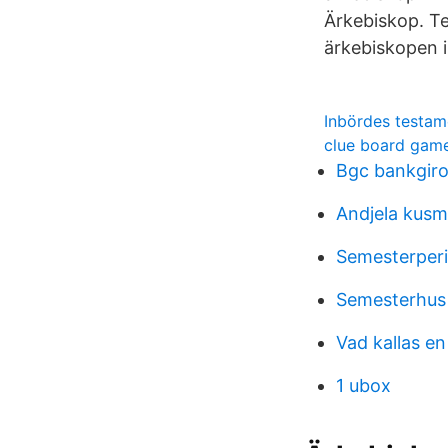
Ärkebiskop. Te
ärkebiskopen 
Inbördes testam
clue board gam
Bgc bankgiro
Andjela kusm
Semesterper
Semesterhus s
Vad kallas en
1 ubox