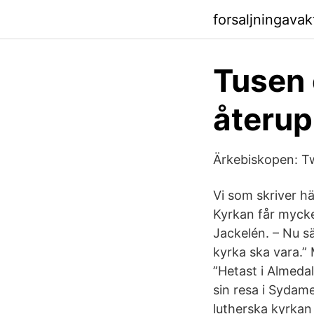
forsaljningava
Tusen 
återup
Ärkebiskopen: Tw
Vi som skriver h
Kyrkan får mycke
Jackelén. – Nu sä
kyrka ska vara.” 
”Hetast i Almeda
sin resa i Sydam
lutherska kyrkan