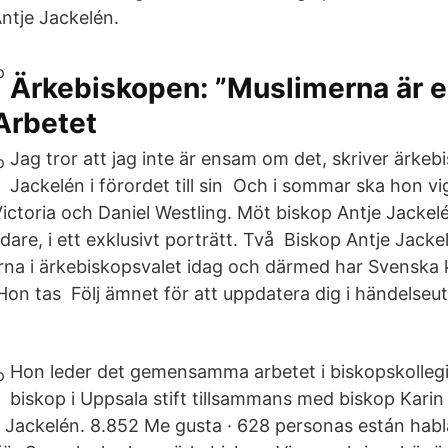
ntje Jackelén.
Ärkebiskopen: ”Muslimerna är e
Arbetet
Jag tror att jag inte är ensam om det, skriver ärkeb
Jackelén i förordet till sin Och i sommar ska hon vi
ictoria och Daniel Westling. Möt biskop Antje Jackel
dare, i ett exklusivt porträtt. Två Biskop Antje Jacke
rna i ärkebiskopsvalet idag och därmed har Svenska k
Hon tas Följ ämnet för att uppdatera dig i händelse
Hon leder det gemensamma arbetet i biskopskollegi
biskop i Uppsala stift tillsammans med biskop Kari
 Jackelén. 8.852 Me gusta · 628 personas están habl