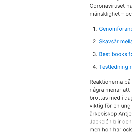
Coronaviruset ha
mänsklighet – oc
Genomförande
Skavsår mell
Best books f
Testledning 
Reaktionerna på 
några menar att 
brottas med i da
viktig för en un
ärkebiskop Antje
Jackelén blir de
men hon har också