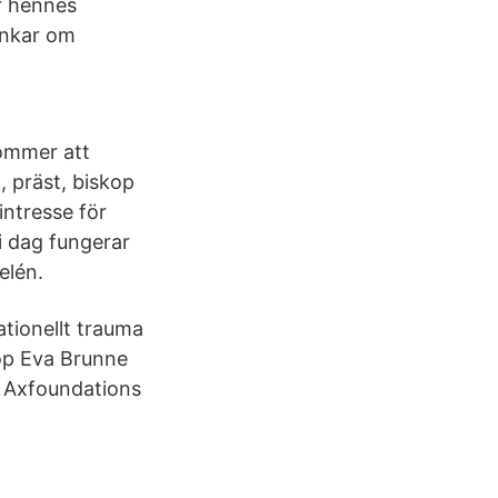
är hennes
ankar om
kommer att
, präst, biskop
intresse för
 dag fungerar
elén.
ationellt trauma
kop Eva Brunne
å Axfoundations