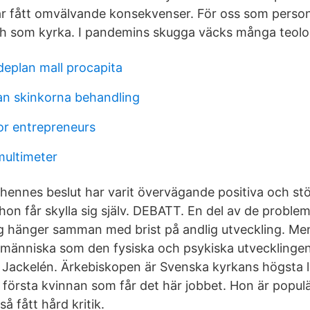
r fått omvälvande konsekvenser. För oss som person
h som kyrka. I pandemins skugga väcks många teolog
plan mall procapita
an skinkorna behandling
or entrepreneurs
multimeter
hennes beslut har varit övervägande positiva och st
hon får skylla sig själv. DEBATT. En del av de probl
g hänger samman med brist på andlig utveckling. Men
g människa som den fysiska och psykiska utvecklingen
 Jackelén. Ärkebiskopen är Svenska kyrkans högsta l
n första kvinnan som får det här jobbet. Hon är popu
 fått hård kritik.