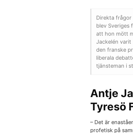
Direkta frågor
blev Sveriges 
att hon mött m
Jackelén varit
den franske p
liberala debat
tjänsteman i s
Antje J
Tyresö 
– Det är enaståe
profetisk på sam