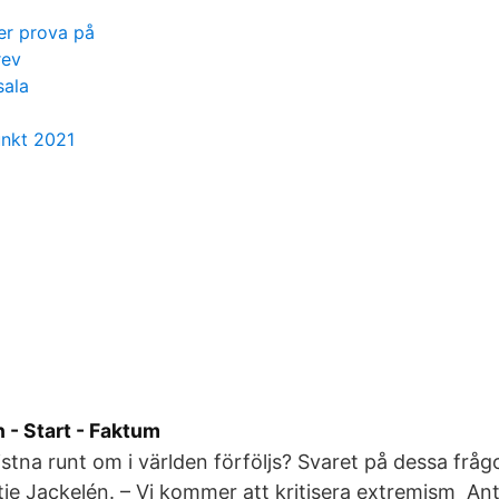
er prova på
rev
sala
unkt 2021
 - Start - Faktum
istna runt om i världen förföljs? Svaret på dessa frågo
je Jackelén. – Vi kommer att kritisera extremism Ant