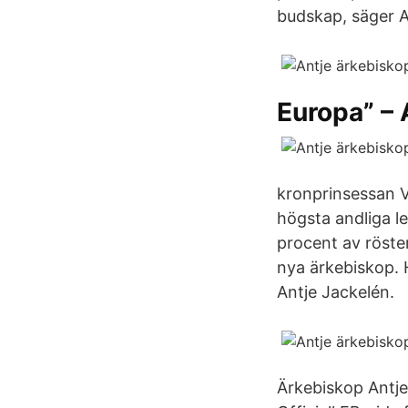
budskap, säger A
Europa” – 
kronprinsessan V
högsta andliga le
procent av röste
nya ärkebiskop. 
Antje Jackelén.
Ärkebiskop Antje