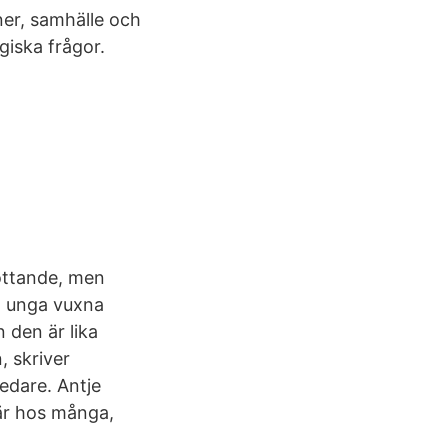
er, samhälle och
iska frågor.
öttande, men
em unga vuxna
 den är lika
, skriver
edare. Antje
lär hos många,