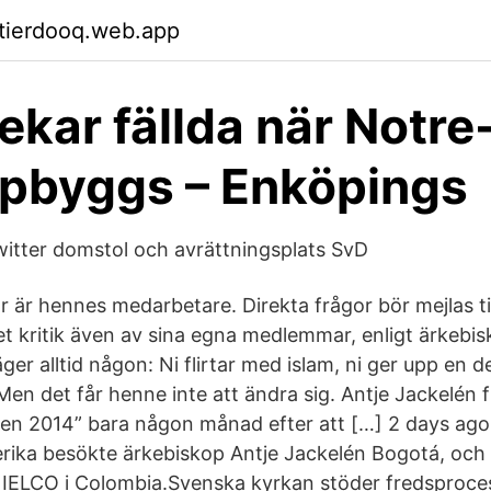
ktierdooq.web.app
ekar fällda när Notr
pbyggs – Enköpings
itter domstol och avrättningsplats SvD
är är hennes medarbetare. Direkta frågor bör mejlas 
t kritik även av sina egna medlemmar, enligt ärkebis
ger alltid någon: Ni flirtar med islam, ni ger upp en d
Men det får henne inte att ändra sig. Antje Jackelén f
len 2014” bara någon månad efter att […] 2 days ag
erika besökte ärkebiskop Antje Jackelén Bogotá, och
 IELCO i Colombia.Svenska kyrkan stöder fredsproc