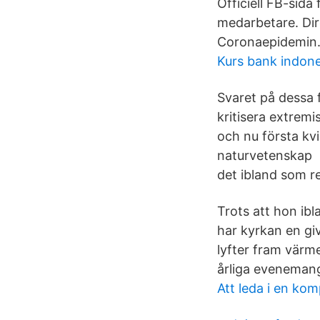
Officiell FB-sid
medarbetare. Dir
Coronaepidemin
Kurs bank indone
Svaret på dessa f
kritisera extrem
och nu första kv
naturvetenskap 
det ibland som r
Trots att hon ibl
har kyrkan en gi
lyfter fram värm
årliga evenemang 
Att leda i en kom