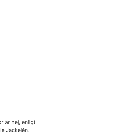
r är nej, enligt
je Jackelén,