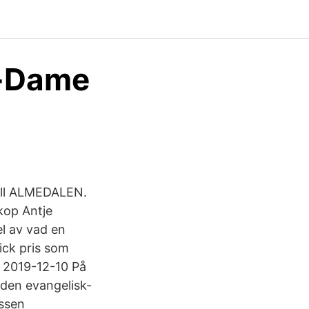
e-Dame
till ALMEDALEN.
kop Antje
el av vad en
ick pris som
o 2019-12-10 På
 den evangelisk-
essen