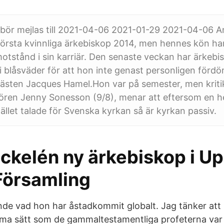
 bör mejlas till 2021-04-06 2021-01-29 2021-04-06 A
första kvinnliga ärkebiskop 2014, men hennes kön ha
otstånd i sin karriär. Den senaste veckan har ärkebi
 i blåsväder för att hon inte genast personligen för
rästen Jacques Hamel.Hon var på semester, men kriti
tören Jenny Sonesson (9/8), menar att eftersom en 
tället talade för Svenska kyrkan så är kyrkan passiv.
ackelén ny ärkebiskop i U
Församling
nde vad hon har åstadkommit globalt. Jag tänker att 
ma sätt som de gammaltestamentliga profeterna var 