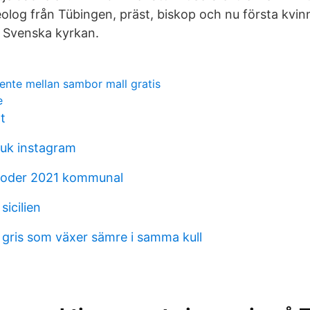
olog från Tübingen, präst, biskop och nu första kvinn
i Svenska kyrkan.
ente mellan sambor mall gratis
e
t
uk instagram
ioder 2021 kommunal
icilien
 gris som växer sämre i samma kull