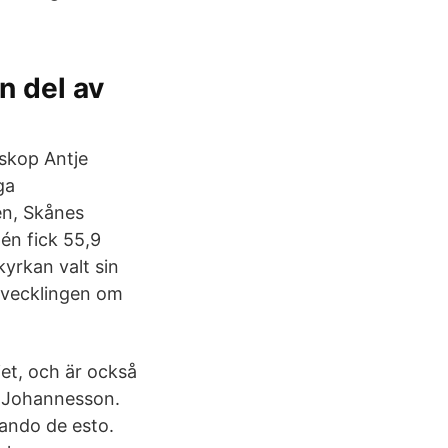
n del av
iskop Antje
ga
én, Skånes
lén fick 55,9
yrkan valt sin
utvecklingen om
et, och är också
n Johannesson.
ando de esto.