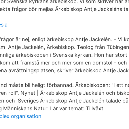
a för Svenska kyrkans ärkebiskop. Vi som skriver här 
ekta frågor bör mejlas Ärkebiskop Antje Jackeléns t
.
sia
rågor är nej, enligt ärkebiskop Antje Jackelén. – Vi 
ism Antje Jackelén, Ärkebiskop. Teolog från Tübingen
innliga ärkebiskopen i Svenska kyrkan. Hon har stort 
kom att framstå mer och mer som en domstol – och i
ena avrättningsplatsen, skriver ärkebiskop Antje Jack
and måste bli heligt förbannad. Ärkebiskopen: "I ett n
ven roll". Nyhet | Ärkebiskop Antje Jackelén och bis
en och Sveriges Ärkebiskop Antje Jackelén talade p
Människans Natur. I år var temat: Tillväxt.
plex organisation