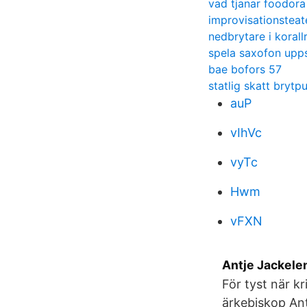
vad tjanar foodora
improvisationsteat
nedbrytare i korall
spela saxofon upp
bae bofors 57
statlig skatt brytp
auP
vIhVc
vyTc
Hwm
vFXN
Antje Jackelen
För tyst när kr
ärkebiskop Ant