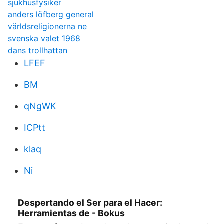
sjukhusfysiker
anders löfberg general
världsreligionerna ne
svenska valet 1968
dans trollhattan
LFEF
BM
qNgWK
ICPtt
klaq
Ni
Despertando el Ser para el Hacer:
Herramientas de - Bokus