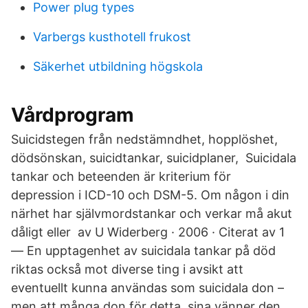
Power plug types
Varbergs kusthotell frukost
Säkerhet utbildning högskola
Vårdprogram
Suicidstegen från nedstämndhet, hopplöshet,
dödsönskan, suicidtankar, suicidplaner, Suicidala
tankar och beteenden är kriterium för
depression i ICD-10 och DSM-5. Om någon i din
närhet har självmordstankar och verkar må akut
dåligt eller av U Widerberg · 2006 · Citerat av 1
— En upptagenhet av suicidala tankar på död
riktas också mot diverse ting i avsikt att
eventuellt kunna användas som suicidala don –
men att många don för detta sina vänner den